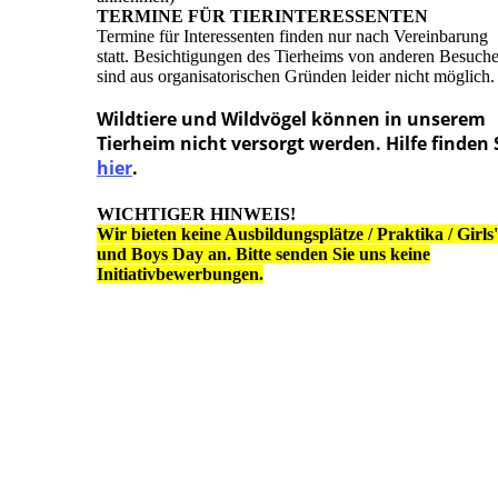
TERMINE FÜR TIERINTERESSENTEN
Termine für Interessenten finden nur nach Vereinbarung
statt. Besichtigungen des Tierheims von anderen Besuch
sind aus organisatorischen Gründen leider nicht möglich.
Wildtiere und Wildvögel können in unserem
Tierheim nicht versorgt werden. Hilfe finden 
hier
.
WICHTIGER HINWEIS!
Wir bieten keine Ausbildungsplätze / Praktika / Girls'
und Boys Day an. Bitte senden Sie uns keine
Initiativbewerbungen.